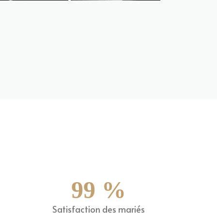
b493aef792e8ce717cc50
8527f21895b1735bf48e6eaaa6f7249fe2df793f49c4e8
99
%
Satisfaction des mariés