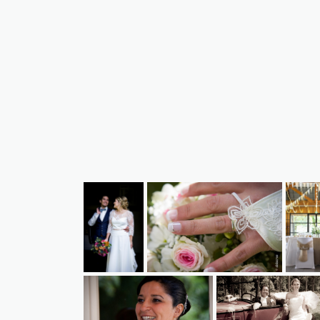
290918-94-
8894569985569e776ba1fd4fc877361
julien-
2
amelie
1412789842973b2fd74d61953a0e73a260722cdf86
49859866277842a9a8