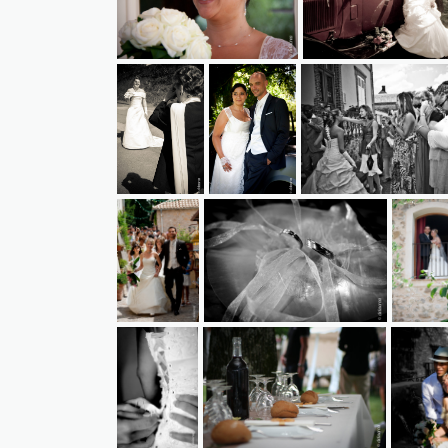
49081007154743b1f99ac3fcd7c7bb2877aa999349
0426525184477e1b7f798fd4416ff28
0896821114968f397c0
28546772907c72997d0855ff0724149f11e386a956
97446537219d86f2caaaf43731e2d67
1297048
8402095716d00c295e4a92a56a2832fde495ae9951
2350231104b12ebad42bc1b52da3ff4
6693579