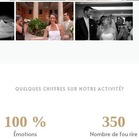
df46c1a17bda3e2c4521180041dd73
f801f7861f3a6771e02d343d6aa1f74a2c6c7bec21d47c6c735080
570612782dacdacccc283f8267d0765e79f697d632b6542ba25
779914396aa8cb3374c636b1a4
QUELQUES CHIFFRES SUR NOTRE ACTIVITÉ?
100
%
350
Émotions
Nombre de fou rire