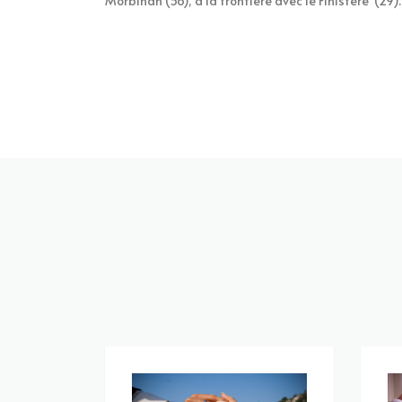
Morbihan (56), à la frontière avec le Finistère (29).