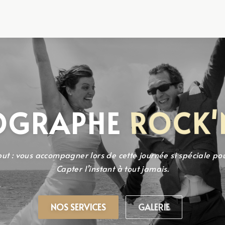
OGRAPHE
ROCK'
but : vous accompagner lors de cette journée si spéciale pou
Capter l’instant à tout jamais.
NOS SERVICES
GALERIE