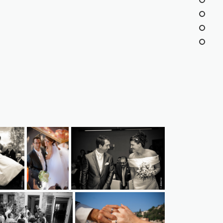
000d10a21d7aa6cd53fae
1d510fd843f3f3581cc33908378ef42
6b8bea9a016f2d7e973d50d757d792ef0ef0186c4d1db00cad6ca228
4762bc71881e6ad070d2002f1386d51053539328cc7a88c9315f59085
00483446b58f85105f31d7f42ee6b0ba1bcc9e1f7556f0d1555
261516148730222ddb8e277a85d86cc1dd623fd
6c835b2d2accd756315
411115372b7024b8e6a170c016b7891d1e37937845df14309518b99d126f
33720153022e023bb725d145723bc082620d3