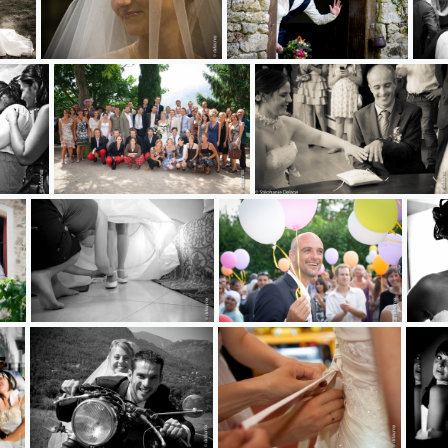
31903632710ebe35f5ad915055bd04
8970f18d79219b0a03bd4e01bad034d91144c7b9c
18bebae1c0fe4cdd85a019f9f0c31b820d641e6e7df3632392576
430102678716c2daf28a9761798217a482c59b92cee90c700bc
583152494575e21ee18209ca8
42051c03eb37433bb55881a0a9d29e
1f64a4964c79a2725c7e9ae61033314079bb68843
9889d8e8e319c4661570c85d7c7dba8af256159c2f8f6f9785f095f909
31978610478a5e37c1cd2e42f9a1f4588cf6e792eef60237a227896
9525193394a25a85881f8e12fcbe1
99064
801d36b7885651e878b1591e569281
fb1746dc8b0a587cd79d8b947745bdaf9c2d034c1
24d5bed4afa2f351cbfb53fe4f7bc2e46c23e0b62a782c38b2a257f46a
08114934270f584262d330e295e1863b340b13d7449b7a93d472f
3093652346d1f615097a52fe58f7b
47053