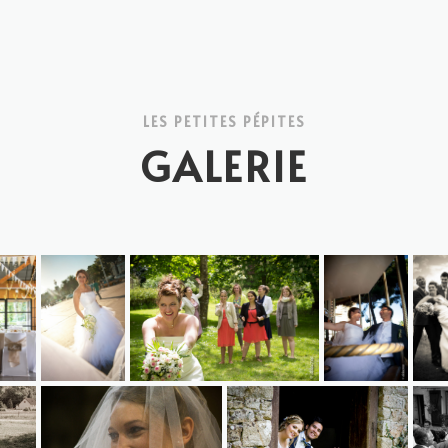
LES PETITES PÉPITES
GALERIE
021a0191659b00ec27313a3ce86f539fd4c52468f
18764449b1b8b925ff28e7bcfaa31b07fe99d99d43ad855ad8c
451870170674c8e3b4b150d5ae39a79d76f102db2
006987046cb46df
0526
_343
47cf0a5e1deeaed3667d50b1330a3a
176b6680950b619be6507e8372d1a8528d10373b5562f4c96e7413
812605594726e67de771cfeedb7f6720debd1993cde8692d21af0
290918-90-2
0954