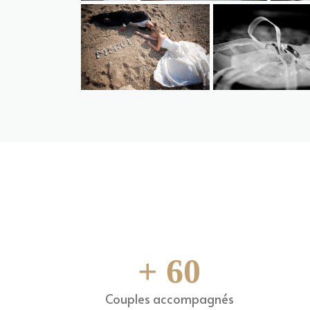
604441497c68aae1e83e162900c46856a470550cbb
783687633c6cf0a44c
+
60
Couples accompagnés