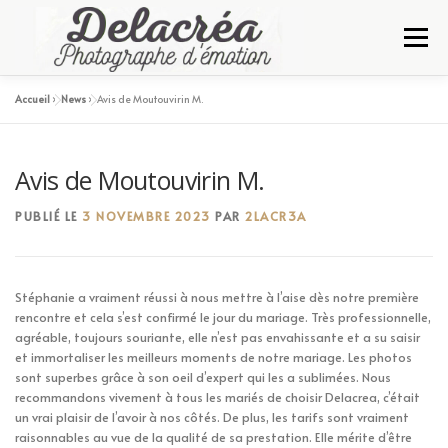
Aller
au
Menu
contenu
Accueil
»
News
»
Avis de Moutouvirin M.
A PROPOS
SERVICES
GALERIE
CONTACT
Avis de Moutouvirin M.
PUBLIÉ LE
3 NOVEMBRE 2023
PAR
2LACR3A
Stéphanie a vraiment réussi à nous mettre à l’aise dès notre première
rencontre et cela s’est confirmé le jour du mariage. Très professionnelle,
agréable, toujours souriante, elle n’est pas envahissante et a su saisir
et immortaliser les meilleurs moments de notre mariage. Les photos
sont superbes grâce à son oeil d’expert qui les a sublimées. Nous
recommandons vivement à tous les mariés de choisir Delacrea, c’était
un vrai plaisir de l’avoir à nos côtés. De plus, les tarifs sont vraiment
raisonnables au vue de la qualité de sa prestation. Elle mérite d’être